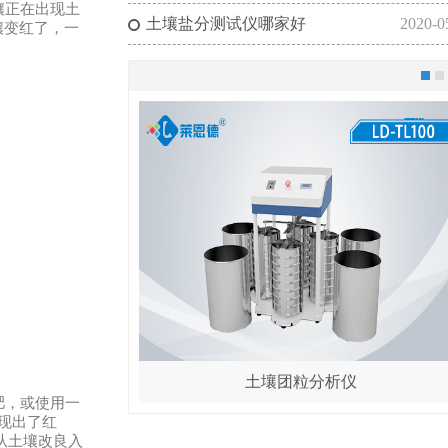
壤正在出现土
土壤盐分测试仪哪家好
2020-0
壤变红了，一
土壤团粒分析仪
肥，或使用一
现出了红
从土壤改良入