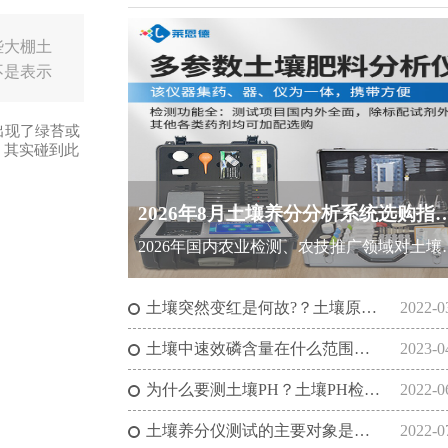
些大棚土
不是表示
出现了绿苔或
？其实碰到此
2026年8月土壤养分分析系统选购指
2026年国内农业检测、农技推广领域对土壤养分分析系统的需求持续走高，当前市场格局呈现国际高端品牌与国产实力派品牌
土壤突然变红是何故?？土壤原位盐分计告诉你
2022-0
土壤中速效磷含量在什么范围正常?(土壤检测仪器充分发挥土壤磷的作用）
2023-0
为什么要测土壤PH？土壤PH检测仪的作用是什么?
2022-0
土壤养分仪测试的主要对象是什么？土壤养分的测定方法有哪些？
2022-0