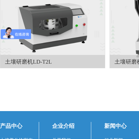
土壤研磨机LD-T2L
土壤研磨机 
分类：
土壤研磨设备
分类：
土壤
应用领域：土壤、地质、环保、第三方检测、
详细产品介绍
农牧业、农产品质量、资源与环境等，土壤制
土壤研磨仪
样、重金属分析应用样品特征：脆性的，纤维
三方检测、
在线咨询
查看详情 +
在线
性的，中低硬度的，干磨或湿磨仪器机械处理
等，土壤制样
原理：撞击力、剪切力、摩擦力仪器机械处理
磨仪 是混
类型：粉碎、研磨、混合、均一化控制系统：
小批量生产
触摸屏、无线遥控远程遥控：标配无线遥控
产品中心
企业介绍
新闻中心
器，可远距离控制研磨机