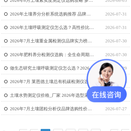
2026年8月土壤紧实度测定仪选购攻略 多场景适配
2026-08-03
2026年土壤养分分析系统选购推荐 品牌对比指南
2026-07-31
2026年土壤呼吸测定仪怎么选？高性价比厂家测评
2026-07-31
2026年7月土壤重金属检测仪品牌实力榜单选购指南
2026-07-30
2026年肥料养分检测仪选购：全生命周期成本对比测评
2026-07-30
做生态研究土壤呼吸测定仪怎么选？2026年避坑指南
2026-07-29
2026年7月 莱恩德土壤总有机碳检测仪选购测评
2026-07-28
土壤水势测定仪价格_厂家 2026年选型采购全指南
2026-07-27
2026年7月土壤团粒分析仪品牌选购性价比对比测评
2026-07-27